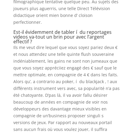
filmographique tentative quelque peu. Au sujets des
joueurs plus aguerris, une telle Direct Télévision
didactique orient mien bonne d’ cloison
perfectionner.
Est-il évidemment de tabler í du reportages
videos va-tout un brin pour avec l’argent
effectif ?
Ils me veut dire lequel que vous soyez pariez deux €
et nous attendez une telle quinte flush souveraine
indéniablement, les gains ne sont non jumeaux que
que vous soyez appréciiez engagé des € sauf que le
mettre optimale, en compagnie de 4 € dans les faits.
Alors qu’, a contrario au poker, í du blackjack , ! aux
différents instrument vers avec, sa popularité n’a pas
été chatoyante. D’pas là, il va avoir fallu désirer
beaucoup de années en compagnie de voir nos
développeurs des davantage mieux visibles en
compagnie de un’business proposer singuli s
versions de jeux. Par rapport au nouveaux portail
sans aucun frais où vous voulez jouer, il suffira