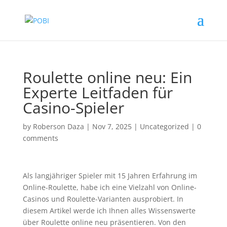
Roulette online neu: Ein
Experte Leitfaden für
Casino-Spieler
by
Roberson Daza
|
Nov 7, 2025
|
Uncategorized
|
0
comments
Als langjähriger Spieler mit 15 Jahren Erfahrung im
Online-Roulette, habe ich eine Vielzahl von Online-
Casinos und Roulette-Varianten ausprobiert. In
diesem Artikel werde ich Ihnen alles Wissenswerte
über Roulette online neu präsentieren. Von den