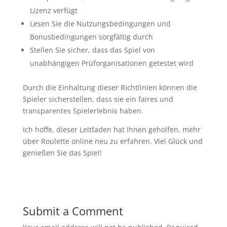
Lizenz verfügt
Lesen Sie die Nutzungsbedingungen und
Bonusbedingungen sorgfältig durch
Stellen Sie sicher, dass das Spiel von
unabhängigen Prüforganisationen getestet wird
Durch die Einhaltung dieser Richtlinien können die
Spieler sicherstellen, dass sie ein faires und
transparentes Spielerlebnis haben.
Ich hoffe, dieser Leitfaden hat Ihnen geholfen, mehr
über Roulette online neu zu erfahren. Viel Glück und
genießen Sie das Spiel!
Submit a Comment