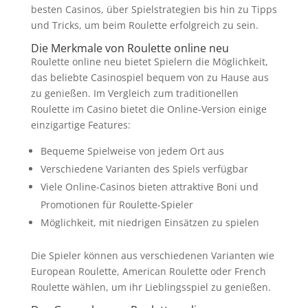
besten Casinos, über Spielstrategien bis hin zu Tipps
und Tricks, um beim Roulette erfolgreich zu sein.
Die Merkmale von Roulette online neu
Roulette online neu bietet Spielern die Möglichkeit,
das beliebte Casinospiel bequem von zu Hause aus
zu genießen. Im Vergleich zum traditionellen
Roulette im Casino bietet die Online-Version einige
einzigartige Features:
Bequeme Spielweise von jedem Ort aus
Verschiedene Varianten des Spiels verfügbar
Viele Online-Casinos bieten attraktive Boni und
Promotionen für Roulette-Spieler
Möglichkeit, mit niedrigen Einsätzen zu spielen
Die Spieler können aus verschiedenen Varianten wie
European Roulette, American Roulette oder French
Roulette wählen, um ihr Lieblingsspiel zu genießen.