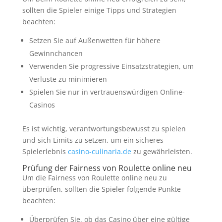
sollten die Spieler einige Tipps und Strategien
beachten:
Setzen Sie auf Außenwetten für höhere
Gewinnchancen
Verwenden Sie progressive Einsatzstrategien, um
Verluste zu minimieren
Spielen Sie nur in vertrauenswürdigen Online-
Casinos
Es ist wichtig, verantwortungsbewusst zu spielen
und sich Limits zu setzen, um ein sicheres
Spielerlebnis
casino-culinaria.de
zu gewährleisten.
Prüfung der Fairness von Roulette online neu
Um die Fairness von Roulette online neu zu
überprüfen, sollten die Spieler folgende Punkte
beachten:
Überprüfen Sie, ob das Casino über eine gültige