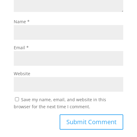
Name
*
Email
*
Website
Save my name, email, and website in this
browser for the next time I comment.