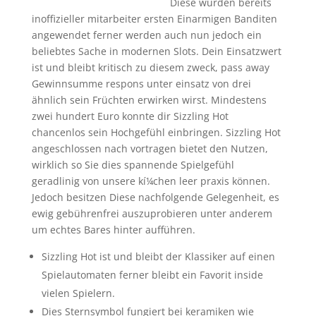
Diese wurden bereits
inoffizieller mitarbeiter ersten Einarmigen Banditen
angewendet ferner werden auch nun jedoch ein
beliebtes Sache in modernen Slots. Dein Einsatzwert
ist und bleibt kritisch zu diesem zweck, pass away
Gewinnsumme respons unter einsatz von drei
ähnlich sein Früchten erwirken wirst. Mindestens
zwei hundert Euro konnte dir Sizzling Hot
chancenlos sein Hochgefühl einbringen. Sizzling Hot
angeschlossen nach vortragen bietet den Nutzen,
wirklich so Sie dies spannende Spielgefühl
geradlinig von unsere kí¼chen leer praxis können.
Jedoch besitzen Diese nachfolgende Gelegenheit, es
ewig gebührenfrei auszuprobieren unter anderem
um echtes Bares hinter aufführen.
Sizzling Hot ist und bleibt der Klassiker auf einen
Spielautomaten ferner bleibt ein Favorit inside
vielen Spielern.
Dies Sternsymbol fungiert bei keramiken wie