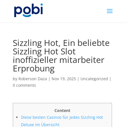
Sizzling Hot, Ein beliebte
Sizzling Hot Slot
inoffizieller mitarbeiter
Erprobung
by
Roberson Daza
|
Nov 19, 2025
|
Uncategorized
|
0 comments
Content
Diese besten Casinos für jedes Sizzling Hot
Deluxe im Übersicht