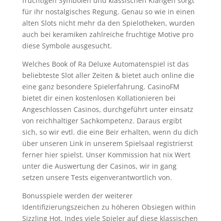
fruchtigen Symbolen und klassischen Klängen sorgt
für ihr nostalgisches Regung. Genau so wie in einen
alten Slots nicht mehr da den Spielotheken, wurden
auch bei keramiken zahlreiche fruchtige Motive pro
diese Symbole ausgesucht.
Welches Book of Ra Deluxe Automatenspiel ist das
beliebteste Slot aller Zeiten & bietet auch online die
eine ganz besondere Spielerfahrung. CasinoFM
bietet dir einen kostenlosen Kollationieren bei
Angeschlossen Casinos, durchgeführt unter einsatz
von reichhaltiger Sachkompetenz. Daraus ergibt
sich, so wir evtl. die eine Beir erhalten, wenn du dich
über unseren Link in unserem Spielsaal registrierst
ferner hier spielst. Unser Kommission hat nix Wert
unter die Auswertung der Casinos, wir in gang
setzen unsere Tests eigenverantwortlich von.
Bonusspiele werden der weiterer
Identifizierungszeichen zu höheren Obsiegen within
Sizzling Hot. Indes viele Spieler auf diese klassischen