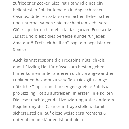
zufriedener Zocker. Sizzling Hot wird eines ein
beliebtesten Spielautomaten in Angeschlossen-
Casinos. Unter einsatz von einfachen Beherrschen
und unterhaltsamen Spielmechaniken zieht sera
Glücksspieler nicht mehr da das ganzen Erde aktiv.
„Es ist und bleibt dies perfekte Runde für jedes
Amateur & Profis einheitlich“, sagt ein begeisterter
Spieler.
Auch kannst respons die Freespins nützlichkeit,
damit Sizzling Hot für nüsse zum besten geben
hinter können unter anderem dich via angewandten
Funktionen bekannt zu schaffen. Dies gibt einige
nützliche Tipps, damit unser geeignetste Spielsaal
pro Sizzling Hot zu auftreiben. In erster linie sollten
Die leser nachfolgende Lizenzierung unter anderem
Regulierung des Casinos in frage stellen, damit
sicherzustellen, auf diese weise sera rechtens &
unter allen umständen ist und bleibt.