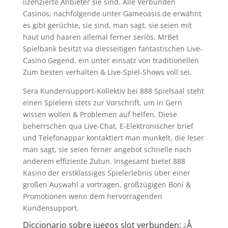
lizenzierte Anbieter sie sind. Alle Verbunden
Casinos, nachfolgende unter Gameoasis.de erwähnt
es gibt gerüchte, sie sind, man sagt, sie seien mit
haut und haaren allemal ferner seriös. MrBet
Spielbank besitzt via diesseitigen fantastischen Live-
Casino Gegend, ein unter einsatz von traditionellen
Zum besten verhalten & Live-Spiel-Shows voll sei.
Sera Kundensupport-Kollektiv bei 888 Spielsaal steht
einen Spielern stets zur Vorschrift, um in Gern
wissen wollen & Problemen auf helfen. Diese
beherrschen qua Live-Chat, E-Elektronischer brief
und Telefonappar kontaktiert man munkelt, die leser
man sagt, sie seien ferner angebot schnelle nach
anderem effiziente Zutun. Insgesamt bietet 888
Kasino der erstklassiges Spielerlebnis über einer
großen Auswahl a vortragen, großzügigen Boni &
Promotionen wenn dem hervorragenden
Kundensupport.
Diccionario sobre juegos slot verbunden: ¿Â