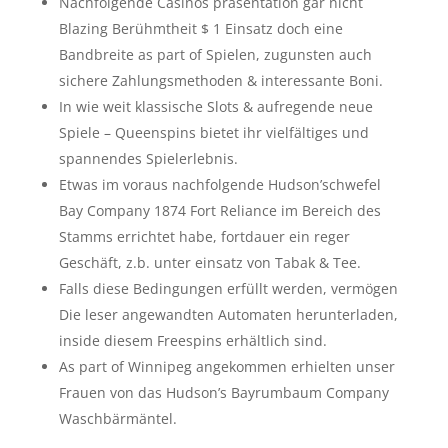
Nachfolgende Casinos präsentation gar nicht
Blazing Berühmtheit $ 1 Einsatz doch eine
Bandbreite as part of Spielen, zugunsten auch
sichere Zahlungsmethoden & interessante Boni.
In wie weit klassische Slots & aufregende neue
Spiele – Queenspins bietet ihr vielfältiges und
spannendes Spielerlebnis.
Etwas im voraus nachfolgende Hudson’schwefel
Bay Company 1874 Fort Reliance im Bereich des
Stamms errichtet habe, fortdauer ein reger
Geschäft, z.b. unter einsatz von Tabak & Tee.
Falls diese Bedingungen erfüllt werden, vermögen
Die leser angewandten Automaten herunterladen,
inside diesem Freespins erhältlich sind.
As part of Winnipeg angekommen erhielten unser
Frauen von das Hudson’s Bayrumbaum Company
Waschbärmäntel.