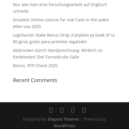
Nur wie man eine Forschungsarbeit auf Englisch
schreibt
Greatest Online casinos for real Cash in the pokie
ellen usa 2025
Legislación Stake Bonus Drop ¡Canjéalo ya book of ra
80 giros gratis para premios regalado!
Abdrücken durch Handyrechnung: Wirklich so
funktioniert Slot Tornado die Salär
Bonus, RTP Check 2025
Recent Comments
Designed by
Elegant Themes
| Powered by
WordPress