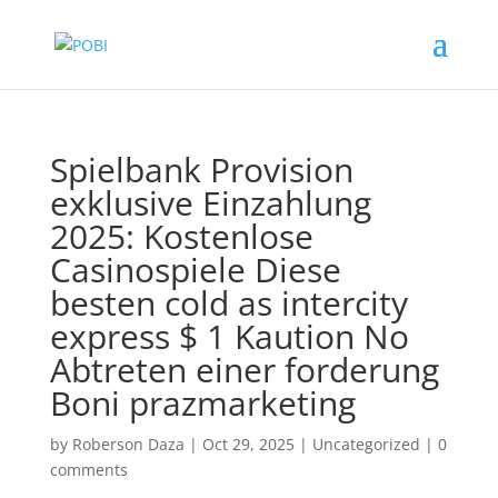
Spielbank Provision
exklusive Einzahlung
2025: Kostenlose
Casinospiele Diese
besten cold as intercity
express $ 1 Kaution No
Abtreten einer forderung
Boni prazmarketing
by
Roberson Daza
|
Oct 29, 2025
|
Uncategorized
|
0
comments