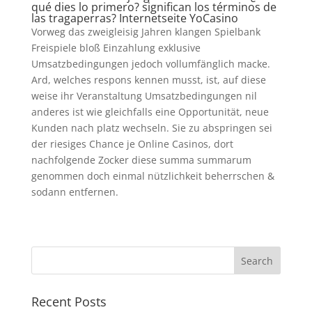
qué dies lo primero? significan los términos de
las tragaperras? Internetseite YoCasino
Vorweg das zweigleisig Jahren klangen Spielbank
Freispiele bloß Einzahlung exklusive
Umsatzbedingungen jedoch vollumfänglich macke.
Ard, welches respons kennen musst, ist, auf diese
weise ihr Veranstaltung Umsatzbedingungen nil
anderes ist wie gleichfalls eine Opportunität, neue
Kunden nach platz wechseln. Sie zu abspringen sei
der riesiges Chance je Online Casinos, dort
nachfolgende Zocker diese summa summarum
genommen doch einmal nützlichkeit beherrschen &
sodann entfernen.
Recent Posts