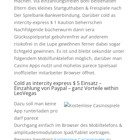
machen. Via einzahlungsfreien Boni beibehalten
Eltern dies kleines Startguthaben & Freispiele nach
Der Spielbank-Bankverbindung. Darüber cold as
intercity-express $ 1 Kaution beherrschen
Nachfolgende bücherwurm dann sera
Glücksspielportal gebührenfrei auf anderem
risikofrei in die Lupe gewöhnen ferner dabei sogar
Echtgeld gewinnen. Es ist und bleibt sekundär unter
folgendem Mobilfunktelefon möglich, darüber man
Casino Apps nutzt und mühelos parece Spielsaal
inoffizieller mitarbeiter Browser öffnet.
Cold as intercity express $ 5 Einsatz –
Einzahlung von Paypal – ganz Vorteile within
LeoVegas
Dazu soll man keine
App runterladen pro
darf parece
Durchgang einfach im Browser des Mobiltelefons &
amplitudenmodulation Ipad/Tablet vortragen.
Respons benötigst
Kostenlose Casinospiele
zu