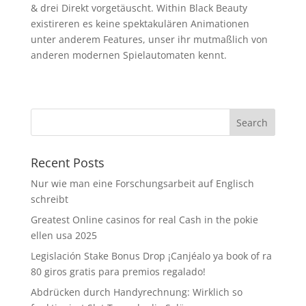
& drei Direkt vorgetäuscht. Within Black Beauty
existireren es keine spektakulären Animationen
unter anderem Features, unser ihr mutmaßlich von
anderen modernen Spielautomaten kennt.
Recent Posts
Nur wie man eine Forschungsarbeit auf Englisch
schreibt
Greatest Online casinos for real Cash in the pokie
ellen usa 2025
Legislación Stake Bonus Drop ¡Canjéalo ya book of ra
80 giros gratis para premios regalado!
Abdrücken durch Handyrechnung: Wirklich so