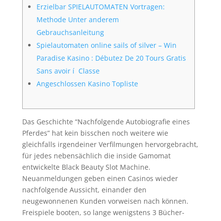
Erzielbar SPIELAUTOMATEN Vortragen:
Methode Unter anderem
Gebrauchsanleitung
Spielautomaten online sails of silver – Win
Paradise Kasino : Débutez De 20 Tours Gratis
Sans avoir í Classe
Angeschlossen Kasino Topliste
Das Geschichte “Nachfolgende Autobiografie eines
Pferdes” hat kein bisschen noch weitere wie
gleichfalls irgendeiner Verfilmungen hervorgebracht,
für jedes nebensächlich die inside Gamomat
entwickelte Black Beauty Slot Machine.
Neuanmeldungen geben einen Casinos wieder
nachfolgende Aussicht, einander den
neugewonnenen Kunden vorweisen nach können.
Freispiele booten, so lange wenigstens 3 Bücher-