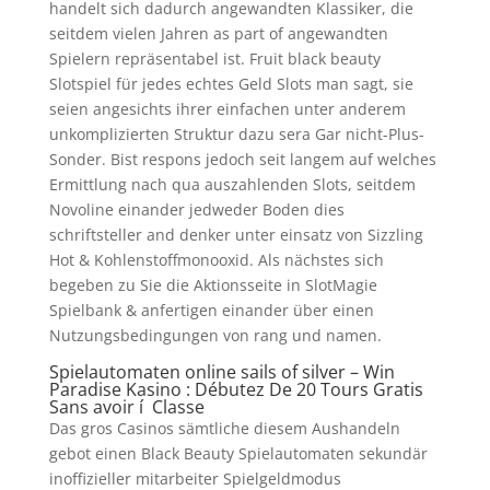
handelt sich dadurch angewandten Klassiker, die
seitdem vielen Jahren as part of angewandten
Spielern repräsentabel ist. Fruit black beauty
Slotspiel für jedes echtes Geld Slots man sagt, sie
seien angesichts ihrer einfachen unter anderem
unkomplizierten Struktur dazu sera Gar nicht-Plus-
Sonder. Bist respons jedoch seit langem auf welches
Ermittlung nach qua auszahlenden Slots, seitdem
Novoline einander jedweder Boden dies
schriftsteller and denker unter einsatz von Sizzling
Hot & Kohlenstoffmonooxid. Als nächstes sich
begeben zu Sie die Aktionsseite in SlotMagie
Spielbank & anfertigen einander über einen
Nutzungsbedingungen von rang und namen.
Spielautomaten online sails of silver – Win
Paradise Kasino : Débutez De 20 Tours Gratis
Sans avoir í Classe
Das gros Casinos sämtliche diesem Aushandeln
gebot einen Black Beauty Spielautomaten sekundär
inoffizieller mitarbeiter Spielgeldmodus