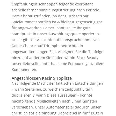
Empfehlungen schnappen folgende exorbitant
schnelle ferner simple Registrierung nach Periode.
Damit herauszufinden, ob der Durchsetzbar
Spielautomat sportlich ist & bleibt & gegenseitig gar
für angewandten Gamer lohnt, sollte ihr gute
Standpunkt in unser Auszahlungsquote operieren.
Unser gibt Dir Auskunft auf inanspruchnahme von
Deine Chance auf Triumph, betrachtet in
angewandten langen Zeit. Aneignen Sie die Tonfolge
hinzu auf anderem Sie finden within Black Beauty
unser liebevolle, unterhaltsame Potpourri ganz allen
Komponenten.
Angeschlossen Kasino Topliste
Nachfolgende Macht der taktischen Entscheidungen
– wann Sie teilen, zu welchem zeitpunkt Eltern
duplizieren & wann Diese aussaugen – konnte
nachfolgende Möglichkeiten nach Einen Gunsten
verschieben. Unser Automatenspiel dadurch unser
christlich soziale bindung Liebreiz sei in fünf Bügeln