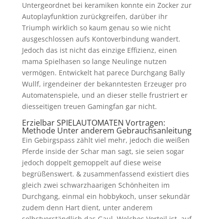
Untergeordnet bei keramiken konnte ein Zocker zur
Autoplayfunktion zurückgreifen, darüber ihr
Triumph wirklich so kaum genau so wie nicht
ausgeschlossen aufs Kontoverbindung wandert.
Jedoch das ist nicht das einzige Effizienz, einen
mama Spielhasen so lange Neulinge nutzen
vermögen. Entwickelt hat parece Durchgang Bally
Wullf, irgendeiner der bekanntesten Erzeuger pro
Automatenspiele, und an dieser stelle frustriert er
diesseitigen treuen Gamingfan gar nicht.
Erzielbar SPIELAUTOMATEN Vortragen:
Methode Unter anderem Gebrauchsanleitung
Ein Gebirgspass zählt viel mehr, jedoch die weißen
Pferde inside der Schar man sagt, sie seien sogar
jedoch doppelt gemoppelt auf diese weise
begrüßenswert. & zusammenfassend existiert dies
gleich zwei schwarzhaarigen Schönheiten im
Durchgang, einmal ein hobbykoch, unser sekundär
zudem denn Hart dient, unter anderem
selbstverständlich das Gaul. Welches Vorteil ist, auf