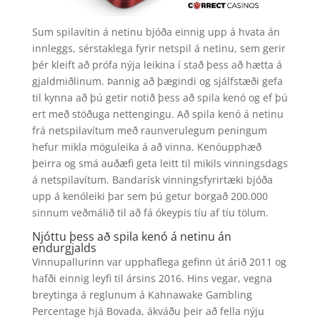
Sum spilavítin á netinu bjóða einnig upp á hvata án
innleggs, sérstaklega fyrir netspil á netinu, sem gerir
þér kleift að prófa nýja leikina í stað þess að hætta á
gjaldmiðlinum. Þannig að þægindi og sjálfstæði gefa
til kynna að þú getir notið þess að spila kenó og ef þú
ert með stöðuga nettengingu. Að spila kenó á netinu
frá netspilavítum með raunverulegum peningum
hefur mikla möguleika á að vinna. Kenóupphæð
þeirra og smá auðæfi geta leitt til mikils vinningsdags
á netspilavítum. Bandarísk vinningsfyrirtæki bjóða
upp á kenóleiki þar sem þú getur borgað 200.000
sinnum veðmálið til að fá ókeypis tíu af tíu tölum.
Njóttu þess að spila kenó á netinu án
endurgjalds
Vinnupallurinn var upphaflega gefinn út árið 2011 og
hafði einnig leyfi til ársins 2016. Hins vegar, vegna
breytinga á reglunum á Kahnawake Gambling
Percentage hjá Bovada, ákváðu þeir að fella nýju