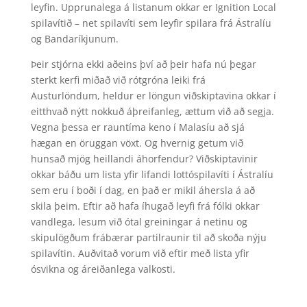
leyfin. Upprunalega á listanum okkar er Ignition Local
spilavítið – net spilavíti sem leyfir spilara frá Ástralíu
og Bandaríkjunum.
Þeir stjórna ekki aðeins því að þeir hafa nú þegar
sterkt kerfi miðað við rótgróna leiki frá
Austurlöndum, heldur er löngun viðskiptavina okkar í
eitthvað nýtt nokkuð áþreifanleg, ættum við að segja.
Vegna þessa er rauntíma keno í Malasíu að sjá
hægan en öruggan vöxt. Og hvernig getum við
hunsað mjög heillandi áhorfendur? Viðskiptavinir
okkar báðu um lista yfir lifandi lottóspilavíti í Ástralíu
sem eru í boði í dag, en það er mikil áhersla á að
skila þeim. Eftir að hafa íhugað leyfi frá fólki okkar
vandlega, lesum við ótal greiningar á netinu og
skipulögðum frábærar partilraunir til að skoða nýju
spilavítin. Auðvitað vorum við eftir með lista yfir
ósvikna og áreiðanlega valkosti.