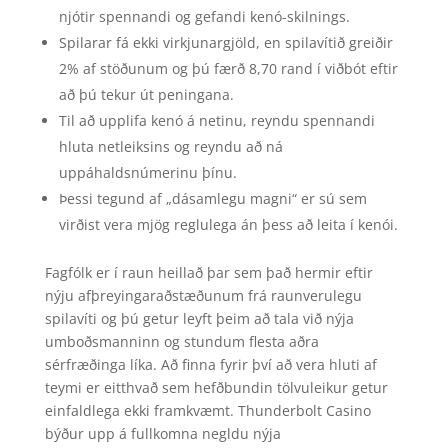
njótir spennandi og gefandi kenó-skilnings.
Spilarar fá ekki virkjunargjöld, en spilavítið greiðir
2% af stöðunum og þú færð 8,70 rand í viðbót eftir
að þú tekur út peningana.
Til að upplifa kenó á netinu, reyndu spennandi
hluta netleiksins og reyndu að ná
uppáhaldsnúmerinu þínu.
Þessi tegund af „dásamlegu magni“ er sú sem
virðist vera mjög reglulega án þess að leita í kenói.
Fagfólk er í raun heillað þar sem það hermir eftir
nýju afþreyingaraðstæðunum frá raunverulegu
spilavíti og þú getur leyft þeim að tala við nýja
umboðsmanninn og stundum flesta aðra
sérfræðinga líka. Að finna fyrir því að vera hluti af
teymi er eitthvað sem hefðbundin tölvuleikur getur
einfaldlega ekki framkvæmt. Thunderbolt Casino
býður upp á fullkomna negldu nýja