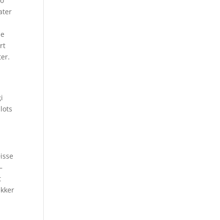
no
ater
de
rt
ter.
i
lots
Disse
–
t
ekker