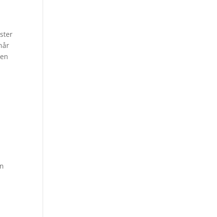
nster
når
 en
g
an