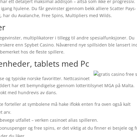
 har ett detaljert maksimal addisjon – altså som ikke er progressiv.
igang hjulene. Du får gevinster gjennom bekk alliere Scatter Pays-
eg, har du Avalanche, Free Spins, Multipliers med Wilds.
er
evinster, multiplikatorer i tillegg til andre spesialfunksjoner. Du
 ferskere enn Spybet Casino. Nåværend nye spillsiden ble lansert in
n bemerket hos de fleste spillere.
enheder, tablets med Pc
se og typiske norske favoritter. Nettcasinoet
addert har ett bemyndigelse gjennom lotteritilsynet MGA på Malta.
gtokt med hundrevis av dans.
te forteller at symbolene må hake iflokk enten fra oven også kalt
t arv.
evege utfallet – verken casinoet alias spilleren.
bonuspenger og free spins, er det viktig at du finner ei besjele og f
der du liker.