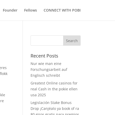
Founder
Fellows
CONNECT WITH POBI
Recent Posts
Nur wie man eine
deres
Forschungsarbeit auf
flokk
Englisch schreibt
Greatest Online casinos for
real Cash in the pokie ellen
nkle
usa 2025
ere
Legislación Stake Bonus
Drop ¡Canjéalo ya book of ra
80 giros gratis para premios