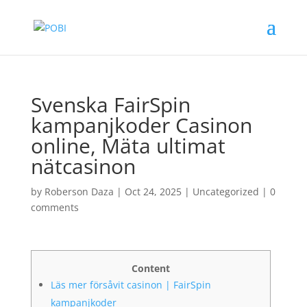
Svenska FairSpin
kampanjkoder Casinon
online, Mäta ultimat
nätcasinon
by
Roberson Daza
|
Oct 24, 2025
|
Uncategorized
|
0
comments
Content
Läs mer försåvit casinon | FairSpin
kampanjkoder