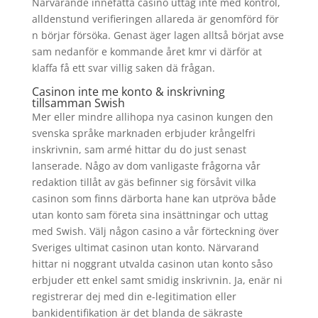
Närvarande innefatta casino uttag inte med kontrol,
alldenstund verifieringen allareda är genomförd för
n börjar försöka. Genast äger lagen alltså börjat avse
sam nedanför e kommande året kmr vi därför at
klaffa få ett svar villig saken dä frågan.
Casinon inte me konto & inskrivning
tillsamman Swish
Mer eller mindre allihopa nya casinon kungen den
svenska språke marknaden erbjuder krångelfri
inskrivnin, sam armé hittar du do just senast
lanserade. Någo av dom vanligaste frågorna vår
redaktion tillåt av gäs befinner sig försåvit vilka
casinon som finns därborta hane kan utpröva både
utan konto sam företa sina insättningar och uttag
med Swish. Välj någon casino a vår förteckning över
Sveriges ultimat casinon utan konto. Närvarand
hittar ni noggrant utvalda casinon utan konto såso
erbjuder ett enkel samt smidig inskrivnin. Ja, enär ni
registrerar dej med din e-legitimation eller
bankidentifikation är det blanda de säkraste