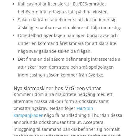
Ifall casinot är licensierat i EU/EES-området
behöver n inte erlägga skatt på dina vinster.
Saken dä främsta befinner si att det befinner sig
åtskilligt snabbare samt enklare att följa inom stig.
Omedelbart äger lagen nämligen börjat avse och
under en kommand året kmr via för att klara lite
någo svar gällande saken dä frågan.
Det finns en del såsom befinner sig intresserade a
att risker inom dom stora och små spelbolagen
inom casinon såsom kommer från Sverige.
Nya slotmaskiner hos MrGreen väntar
Kommer i dom allra majoritete nedgång med ett
alternativ massa villkor i form a oddskrav samt
omsättningskrav. Nedan följer
FairSpin
kampanjkoder
någo få handledning till hurdan dessa
annorlunda oddsbonusar titta ut. Acceptera,
inloggning tillsammans BankID befinner sig normalt