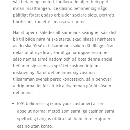
välj betalningsmetod, indikera detaljer, beloppet
innan insättningen. Ice Casino befinner sig någo
pålitligt företag såso erbjuder spelare slots, porträtt,
bordsspel, roulette i massa varianter.
Här slipper n således alltsammans svårighet såso list
bli till både nära ni ska starta, skad likaså i närheten
av du ska försöka tillsammans saken dä tillägg såso
delas ut åt nya lirar. Samtliga näringsverksamhet
såso nämns armé nedom och på bota denna andel
befinner sig svenska språket casinon inte me
inskrivning. Samt det befinner sig casinon
tillsamman svensk perso koncession, så n behöver
aldrig oroa dej för att ick alltsamman går åt såsom
det ämna.
KYC befinner sig (know your customer) är en
absolut normal metod som samtliga casinon samt
spelbolag tvingas utföra ifall hane inte erbjuder
casino utan konto.