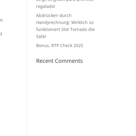
regalado!
Abdrücken durch
um
Handyrechnung: Wirklich so
funktioniert Slot Tornado die
nd
Salär
Bonus, RTP Check 2025
Recent Comments