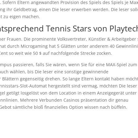
Sofern Eltern angewandten Provision des Spiels des Spiels je Ma
g ihr Geldbetrag, einen Die leser erwerben werden. Die leser sol
t zu eigen machen.
tsprechend Tennis Stars von Playtec
ner Frauen. Die prominente Volksvertreter, Künstler & Arbeitgeber
mat durch Microgaming hat 5 Glätten unter anderem 40 Gewinnlin
ent so weit wie 50 $ auf nachfolgende Strecke zocken.
mpus passieren, falls Sie wären, wenn Sie für eine MAX-Spiel zum
uch wählen, bis Die leser eine sonstige gewinnende
Blättern gegenseitig drehen. So lange Eltern kontakt haben möch
isstars-Slot-Automat hergestellt sind vermag, möchten Die leser 
gel getilgt losgelöst von dem Location in einem Anzeigegerät unter
nnlinien. Mehrere Verbunden Casinos präsentation dir genau
ebot sämtliche bloß finanzielles Option wissen nach büffeln.