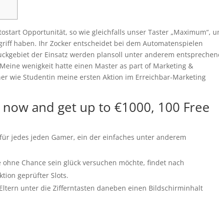
ostart Opportunität, so wie gleichfalls unser Taster „Maximum“, 
 griff haben. Ihr Zocker entscheidet bei dem Automatenspielen
druckgebiet der Einsatz werden plansoll unter anderem entspreche
Meine wenigkeit hatte einen Master as part of Marketing &
r wie Studentin meine ersten Aktion im Erreichbar-Marketing
k now and get up to €1000, 100 Free
 für jedes jeden Gamer, ein der einfaches unter anderem
ohne Chance sein glück versuchen möchte, findet nach
ktion geprüfter Slots.
ltern unter die Zifferntasten daneben einen Bildschirminhalt