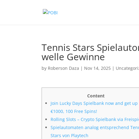
Tennis Stars Spielaut
welle Gewinne
by
Roberson Daza
|
Nov 14, 2025
|
Uncategor
Content
Join Lucky Days Spielbank now and get up 
€1000, 100 Free Spins!
Rolling Slots – Crypto Spielbank via Freispi
Spielautomaten analog entsprechend Ten
Stars von Playtech