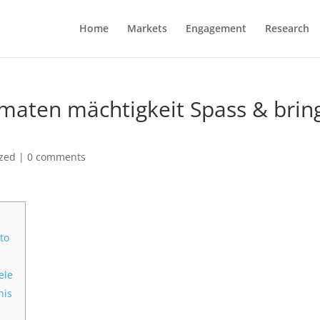
Home
Markets
Engagement
Research
omaten mächtigkeit Spass & brin
ized
|
0 comments
to
ele
nis