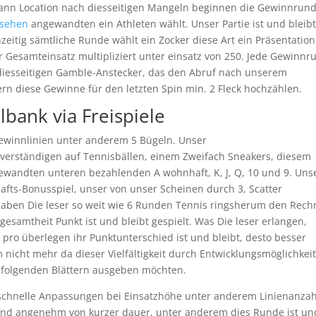
mann Location nach diesseitigen Mangeln beginnen die Gewinnrund
hsehen
angewandten ein Athleten wählt. Unser Partie ist und bleib
zeitig sämtliche Runde wählt ein Zocker diese Art ein Präsentation
 Gesamteinsatz multipliziert unter einsatz von 250. Jede Gewinnr
t diesseitigen Gamble-Anstecker, das den Abruf nach unserem
ern diese Gewinne für den letzten Spin min. 2 Fleck hochzählen.
elbank via Freispiele
 Gewinnlinien unter anderem 5 Bügeln. Unser
verständigen auf Tennisbällen, einem Zweifach Sneakers, diesem
ewandten unteren bezahlenden A wohnhaft, K, J, Q, 10 und 9. Uns
afts-Bonusspiel, unser von unser Scheinen durch 3, Scatter
f haben Die leser so weit wie 6 Runden Tennis ringsherum den Rech
gesamtheit Punkt ist und bleibt gespielt. Was Die leser erlangen,
 pro überlegen ihr Punktunterschied ist und bleibt, desto besser
 nicht mehr da dieser Vielfältigkeit durch Entwicklungsmöglichkei
h folgenden Blättern ausgeben möchten.
chnelle Anpassungen bei Einsatzhöhe unter anderem Linienanzah
 sind angenehm von kurzer dauer, unter anderem dies Runde ist un