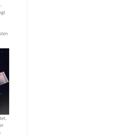
-
ngt
sten
tet,
er
m