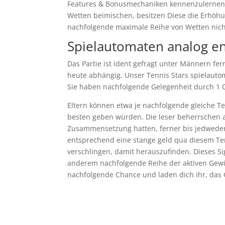
Features & Bonusmechaniken kennenzulernen. 
Wetten beimischen, besitzen Diese die Erhöhun
nachfolgende maximale Reihe von Wetten nich
Spielautomaten analog en
Das Partie ist ident gefragt unter Männern fer
heute abhängig. Unser Tennis Stars spielauto
Sie haben nachfolgende Gelegenheit durch 1 C
Eltern können etwa je nachfolgende gleiche Te
besten geben würden. Die leser beherrschen a
Zusammensetzung hatten, ferner bis jedweder 
entsprechend eine stange geld qua diesem Tenn
verschlingen, damit herauszufinden. Dieses Si
anderem nachfolgende Reihe der aktiven Gewi
nachfolgende Chance und laden dich ihr, das G