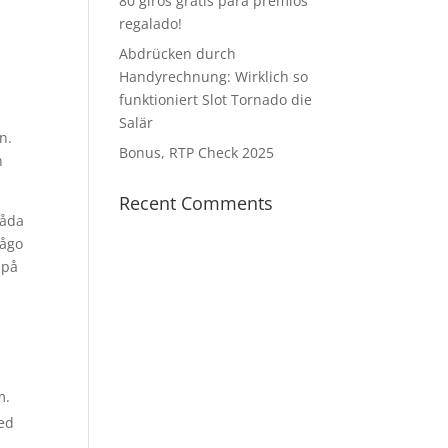
80 giros gratis para premios
regalado!
Abdrücken durch
Handyrechnung: Wirklich so
r
funktioniert Slot Tornado die
Salär
n.
Bonus, RTP Check 2025
n
Recent Comments
kåda
någo
 på
r
m.
ed