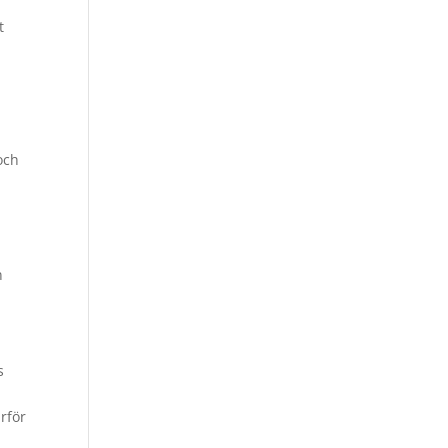
t
och
n
s
rför