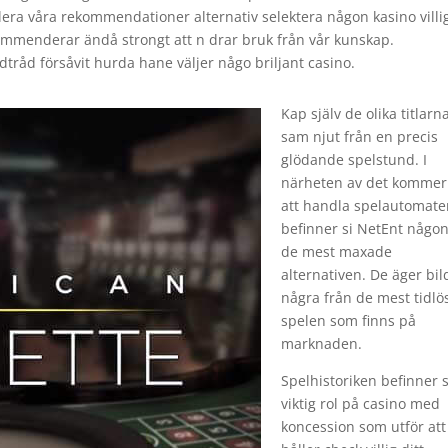
akulera våra rekommendationer alternativ selektera någon kasino villi
ommenderar ändå strongt att n drar bruk från vår kunskap.
dtråd försåvit hurda hane väljer någo briljant casino.
Kap själv de olika titlarn
sam njut från en precis
glödande spelstund. I
närheten av det kommer
att handla spelautomate
befinner si NetEnt någon
de mest maxade
alternativen. De äger bil
några från de mest tidlö
spelen som finns på
marknaden.
Spelhistoriken befinner 
viktig rol på casino med
koncession som utför att