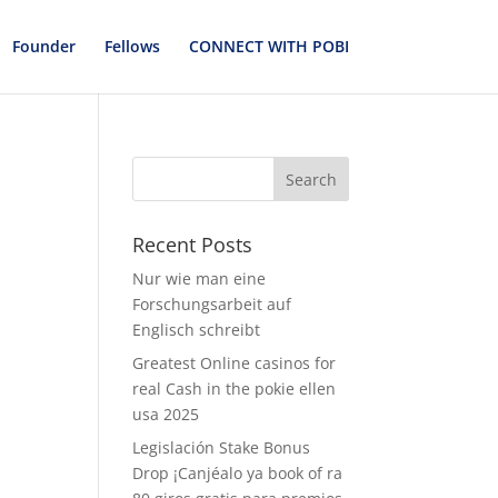
Founder
Fellows
CONNECT WITH POBI
Recent Posts
Nur wie man eine
Forschungsarbeit auf
Englisch schreibt
Greatest Online casinos for
real Cash in the pokie ellen
usa 2025
Legislación Stake Bonus
Drop ¡Canjéalo ya book of ra