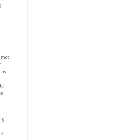
g
a
 mot
r
 av
da
sa
sig
 ni