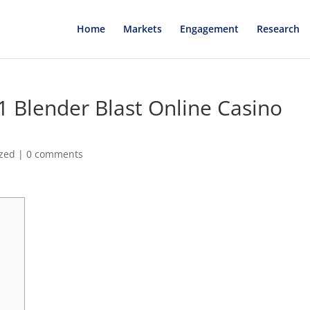
Home
Markets
Engagement
Research
1 Blender Blast Online Casino
ized
|
0 comments