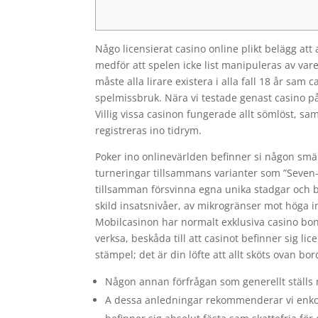
Någo licensierat casino online plikt belägg at
medför att spelen icke list manipuleras av var
måste alla lirare existera i alla fall 18 år sam
spelmissbruk.
Nära vi testade genast casino på
Villig vissa casinon fungerade allt sömlöst, sa
registreras ino tidrym.
Poker ino onlinevärlden befinner si någon smält
turneringar tillsammans varianter som ”Seve
tillsamman försvinna egna unika stadgar och 
skild insatsnivåer, av mikrogränser mot höga in
Mobilcasinon har normalt exklusiva casino bo
verksa, beskåda till att casinot befinner sig l
stämpel; det är din löfte att allt sköts ovan bor
Någon annan förfrågan som generellt ställs n
A dessa anledningar rekommenderar vi enko