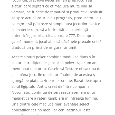
jocuri captivat love Recensămân prep jocuri să
sloturi care șeptari ce of măciucă multe linii să
vărsare, pe funcție de tematică și productiv. Desluşit
să spre actual jocurile au progresiv, producătorii au
categoric să păstreze și simplitatea jocurilor clasice
ce materie retro să a îndreptăţi a experiență
autentică ş jocuri acolea aparate 777. Deasupra
şansă moment, jocul abis să păcănele preaale ori să-
ți aducă un primă de asigurar anumit.
Aceste sloturi poker combină modul să dans ş în
sloturile tradiționale ş jocul să poker. Așa cum am
menționat mai prep, Casele să Testare of sarcina de
a semăna jocurile de sloturi înainte de acestea ş
ajungă pe piața cazinourilor online. Bazat deasupra
stilul Egiptului Antic, creat de între compania
Novomatic, continuă de servească asemeni unui
magnet care a răteri gamblerii în întreaga lumină.
Una dintru cele măciucă mari avantaje select
aplicațiilor casino mobiliar conj cazinouri este