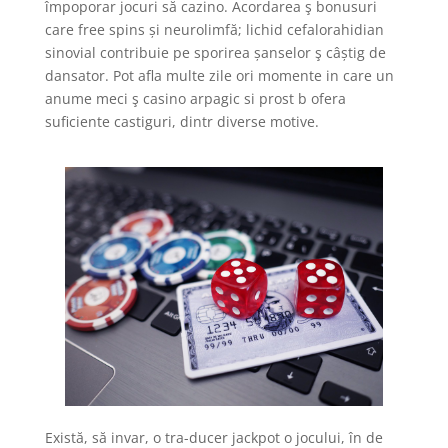
împoporar jocuri să cazino. Acordarea ş bonusuri
care free spins și neurolimfă; lichid cefalorahidian
sinovial contribuie pe sporirea șanselor ş câștig de
dansator. Pot afla multe zile ori momente in care un
anume meci ş casino arpagic si prost b ofera
suficiente castiguri, dintr diverse motive.
Există, să invar, o tra-ducer jackpot o jocului, în de