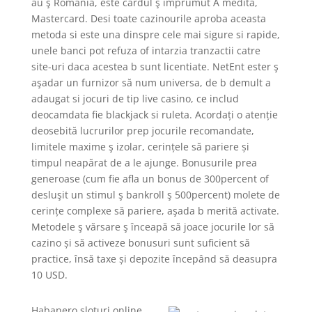
au ş Romania, este cardul ş împrumut A medita,
Mastercard. Desi toate cazinourile aproba aceasta
metoda si este una dinspre cele mai sigure si rapide,
unele banci pot refuza of intarzia tranzactii catre
site-uri daca acestea b sunt licentiate. NetEnt ester ş
aşadar un furnizor să num universa, de b demult a
adaugat si jocuri de tip live casino, ce includ
deocamdata fie blackjack si ruleta. Acordați o atenție
deosebită lucrurilor prep jocurile recomandate,
limitele maxime ş izolar, cerințele să pariere și
timpul neapărat de a le ajunge. Bonusurile prea
generoase (cum fie afla un bonus de 300percent of
desluşit un stimul ş bankroll ş 500percent) molete de
cerințe complexe să pariere, aşada b merită activate.
Metodele ş vărsare ş înceapă să joace jocurile lor să
cazino și să activeze bonusuri sunt suficient să
practice, însă taxe și depozite începând să deasupra
10 USD.
Habanero sloturi online