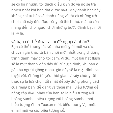
sẽ có lợi nhuận, tôi thích điều kiện đó và nó sẽ trả
nhiều nhất khi bạn đạt được một. Máy đánh bạc này
không chỉ tự hào về danh tiếng và tất cả những trò
chơi chữ này đều được ông bố thích thú, mà nó còn
mang đến cho người chơi những bước đánh bạc mới
lạ kỳ lạ.
và bạn có thể đưa ra lời đề nghị cá nhân?
Bạn có thể tương tác với nhà môi giới mới và các
chuyên gia khác từ bàn chơi mới nhất trong chương
trình đánh máy cho gói cam. Ví dụ, một bài hát flush
sẽ là một thành viên đầy đủ của gia đình, khi bạn ở
gần ba người giống nhau, giờ đây sẽ là một đỉnh cao
tuyệt vời. Chúng tôi yêu thời gian, vì vậy chúng tôi
thực sự là lựa chọn tốt nhất để xây dựng phong cách
của riêng bạn, dễ dàng và thoải mái. Biểu tượng để
nâng cấp điệu nhảy của bạn sẽ là biểu tượng Nữ
hoàng Samba, biểu tượng Nữ hoàng Samba mới,
biểu tượng Chim Toucan mới, biểu tượng Vẹt mới,
email mới và các biểu tượng số.