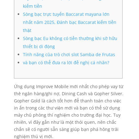
kiếm tiền
Sòng bạc trực tuyến Baccarat mayana lớn
nhất năm 2025, Đánh bạc Baccarat kiếm tiền
thật
Sòng bạc Eu không có tiền thưởng khi sở hữu
thiết bị di động
Tính năng của trò chơi slot Samba de Frutas
và bạn có thể đưa ra lời đề nghị cá nhân?
Ứng dụng Improve Mobile mới nhất cho phép vay từ
thẻ ngân hàng/ghi nợ, Dining Cash và Gopher Silver.
Gopher Gold là cách tốt hơn để thanh toán cho việc
in ấn trong các thư viện mới và bạn có thể sử dụng
máy chủ phòng thí nghiệm cho trường đại học.
Tuy
nhiên, vì đây gần như là một thói quen, nên chắc
chắn sẽ có người sẵn sàng giúp bạn phá hỏng trải
nghiệm thú vị mới.