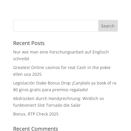
Recent Posts
Nur wie man eine Forschungsarbeit auf Englisch
schreibt
Greatest Online casinos for real Cash in the pokie
ellen usa 2025
Legislación Stake Bonus Drop ¡Canjéalo ya book of ra
80 giros gratis para premios regalado!
Abdrücken durch Handyrechnung: Wirklich so
funktioniert Slot Tornado die Salär
Bonus, RTP Check 2025
Recent Comments