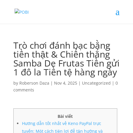
Trò chơi đánh bạc bằng
tiền thật & Chiến thắng
Samba De Frutas Tiền gửi
1 đô la Tiền tệ hàng ngày
by
Roberson Daza
|
Nov 4, 2025
|
Uncategorized
|
0
comments
Bài viết
Hướng dẫn tốt nhất về Keno PayPal trực
tuyến: Một cách tiện lợi để tận hưởng và