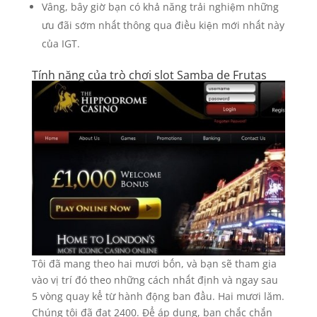
Vâng, bây giờ bạn có khả năng trải nghiệm những
ưu đãi sớm nhất thông qua điều kiện mới nhất này
của IGT.
Tính năng của trò chơi slot Samba de Frutas
Tôi đã mang theo hai mươi bốn, và bạn sẽ tham gia
vào vị trí đó theo những cách nhất định và ngay sau
5 vòng quay kể từ hành động ban đầu. Hai mươi lăm.
Chúng tôi đã đạt 2400. Để áp dụng, bạn chắc chắn