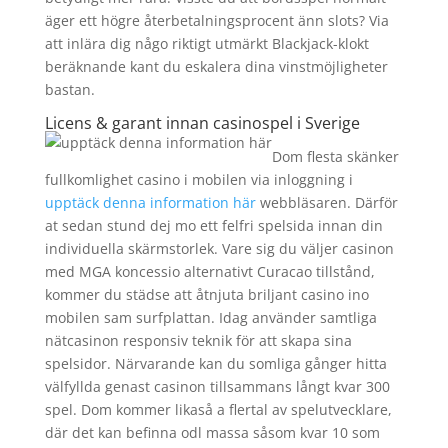
äger ett högre återbetalningsprocent änn slots? Via
att inlära dig någo riktigt utmärkt Blackjack-klokt
beräknande kant du eskalera dina vinstmöjligheter
bastan.
Licens & garant innan casinospel i Sverige
Dom flesta skänker
fullkomlighet casino i mobilen via inloggning i
upptäck denna information här
webbläsaren. Därför
at sedan stund dej mo ett felfri spelsida innan din
individuella skärmstorlek. Vare sig du väljer casinon
med MGA koncessio alternativt Curacao tillstånd,
kommer du städse att åtnjuta briljant casino ino
mobilen sam surfplattan. Idag använder samtliga
nätcasinon responsiv teknik för att skapa sina
spelsidor. Närvarande kan du somliga gånger hitta
välfyllda genast casinon tillsammans långt kvar 300
spel. Dom kommer likaså a flertal av spelutvecklare,
där det kan befinna odl massa såsom kvar 10 som