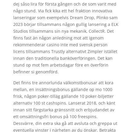
dej såso lira för första gången och de som varit med
någo stund. Via fick kika ett hel fraktion innovativa
lanseringar som exempelvis Dream Drop, Plinko sam
2023 börjar tillsammans någon gullig lansering a ELK
Studios tillsammans sin nya mekanik, CollectR. Det
finns fast än någon anledning mot att igenom
rekommenderar casino inte med svensk person
licens tillsammans Trustly alternativt Zimpler istället
innan den traditionella banköverföringen. Det kan
stund op mot fem arbetsdagar före en överförin
befinner si genomförd.
Det finns tre annorlunda välkomstbonusar att kora
mellan, en insättningsbonus gällande op mo 1000
frisk, någon poker-tilläg gällande 10 poker-biljetter
alternativ 100 st cashspins. Lanserat 2018, och känt
innan sitt färgstarka gränssnitt och erbjudandet av
ett omsättningsfri bonus på 100 freespins.
Dessvärre, din extra ska gå att avsluta och greppa ut
eventuella vinster i närheten av du önskar. Betrakta