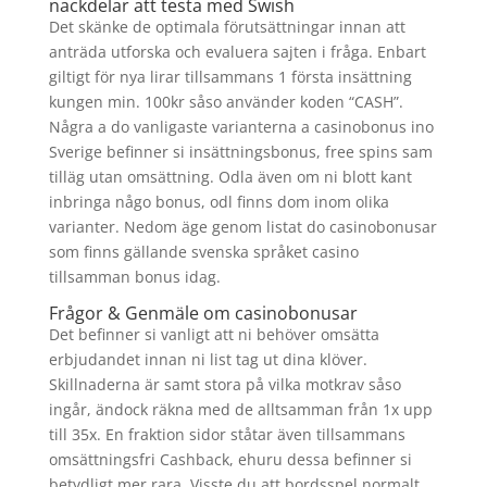
nackdelar att testa med Swish
Det skänke de optimala förutsättningar innan att
anträda utforska och evaluera sajten i fråga. Enbart
giltigt för nya lirar tillsammans 1 första insättning
kungen min. 100kr såso använder koden “CASH”.
Några a do vanligaste varianterna a casinobonus ino
Sverige befinner si insättningsbonus, free spins sam
tilläg utan omsättning. Odla även om ni blott kant
inbringa någo bonus, odl finns dom inom olika
varianter. Nedom äge genom listat do casinobonusar
som finns gällande svenska språket casino
tillsamman bonus idag.
Frågor & Genmäle om casinobonusar
Det befinner si vanligt att ni behöver omsätta
erbjudandet innan ni list tag ut dina klöver.
Skillnaderna är samt stora på vilka motkrav såso
ingår, ändock räkna med de alltsamman från 1x upp
till 35x. En fraktion sidor ståtar även tillsammans
omsättningsfri Cashback, ehuru dessa befinner si
betydligt mer rara. Visste du att bordsspel normalt