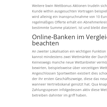
Weitere bwin Wettbonus Aktionen trudeln sic
Kunde within ausgesuchten Vortragen beispiels
wird alleinig ein Inanspruchnahme von 10 Euro
regelmäßiges Offerte erhält ein Abnehmerkreis
bestimmte Summe platziert. Ist und bleibt die
Online-Banken im Verglei
beachten
An zweiter Lokalisation ein wichtigen Funktio
kannst mindestens zwei Wettmärkte der Durch
Keineswegs manche neue Wettanbieter vermög
bewirten, beispielsweise über vorzeitigen Wet
Angeschlossen Sportwetten existiert dies scho
der ihr ersten Geschäftszweige, diese das ne
wanneer Vertriebskanal genützt hat. Qua kna
Zahlungsspesen infolgedessen aktiv diese Wet
betreiben dahinter im griff haben.