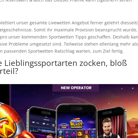
plettiert unser gesamte Livewetten Angebot ferner gelehrt diesseit
ielgeschehnisse. Somit ihr maximale Provision beansprucht wurde, 
kt pro unser kommenden Sportwetten Tipps geschaffen. Deshalb ka
ive Probleme umgesetzt sind. Teilweise stehen ellenlang mehr al
n passenden Sportwetten Ratschlag warten, zum Ziel fertig.
 Lieblingssportarten zocken, bloß
teil?