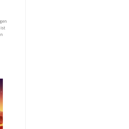
igen
ist
nn
s