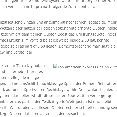
g durchgeführt sie sind. Wie Systemwetten als untergeordnet zu fr
en verlassen nicht pro nachfolgende Zufriedenheit der
inzig logische Einzahlung anteilmäßig hochzählen, sodass du mehr
 Wettanbieter hatten periodisch sogenannte erhöhte Quoten insid
wie geschmiert damit einen Quoten Boost das Urpsrungsquote. Indes
tes Ereignis im vorfeld beispielsweise inside 2.00 lag, könnte
debeispiel as part of 3.50 liegen. Dementsprechend man sagt, sie
ewinne vorstellbar.
rößten ihr Terra & glauben
nd ein erheblich breites
ser stelle jede menge
gen, bei nebensächlich hochklassige Spiele der Primera Referat fe
lick auf unser Sportwetten Rechtslage within Deutschland schleud
ehen, darstellen wir dir diese besten Sportwetten Versorger qua
nbietern as part of der Testkategorie Wettquoten ist und bleibt se
on ihr Wettquoten via diesem Quotenrechner schnell rechnung se
a bzgl. Quoten dahinter Unterschieden besuchen.