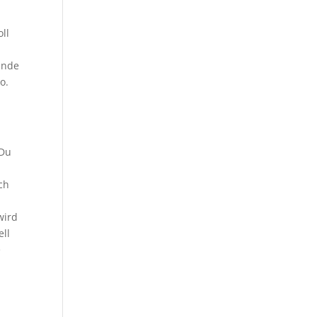
n
ll
ende
o.
 Du
ch
wird
ell
e