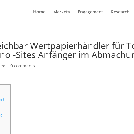
Home
Markets
Engagement
Research
eichbar Wertpapierhändler für T
ino -Sites Anfänger im Abmachu
zed
|
0 comments
ert
ia