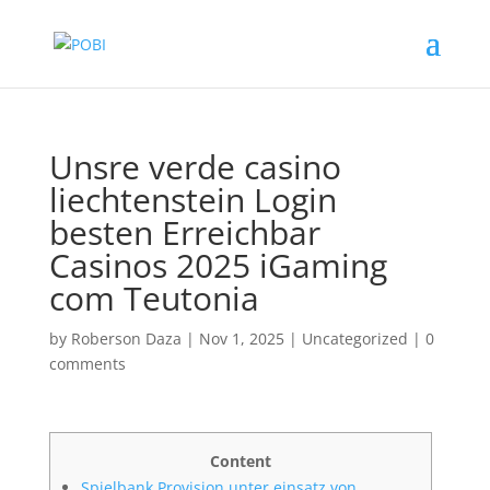
Unsre verde casino
liechtenstein Login
besten Erreichbar
Casinos 2025 iGaming
com Teutonia
by
Roberson Daza
|
Nov 1, 2025
|
Uncategorized
|
0
comments
Content
Spielbank Provision unter einsatz von