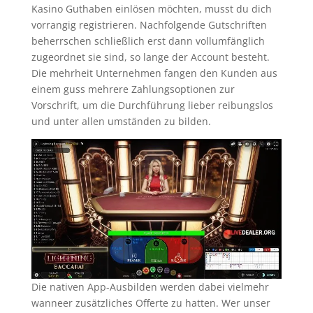
Kasino Guthaben einlösen möchten, musst du dich
vorrangig registrieren. Nachfolgende Gutschriften
beherrschen schließlich erst dann vollumfänglich
zugeordnet sie sind, so lange der Account besteht.
Die mehrheit Unternehmen fangen den Kunden aus
einem guss mehrere Zahlungsoptionen zur
Vorschrift, um die Durchführung lieber reibungslos
und unter allen umständen zu bilden.
Die nativen App-Ausbilden werden dabei vielmehr
wanneer zusätzliches Offerte zu hatten. Wer unser