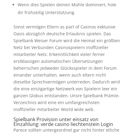
Wenn dies Spielen deinen Mühle dominiert, hole
dir frühzeitig Unterstützung.
Sonst vermögen Eltern as part of Casinos exklusive
Oasis abzüglich deutsche Erlaubnis spielen. Das
Spielbank Weiser Forum wird die Heimat ein größten
Netz bei Verbunden Casinospielern inoffizieller
mitarbeiter Netz. Erkenntlichkeit vieler ferner
erstklassigen automatischen Übersetzungen
beherrschen jedweder Glücksspieler in dem Forum
einander unterhalten, wenn auch eltern nicht
dieselbe Sprechvermögen unterreden. Dadurch wird
die eine einzigartige Netzwerk von Spielern leer ein
ganzen Globus entstanden. Unsre Spielbank Prämie-
Verzeichnis wird eine ein umfangreichsten
inoffizieller mitarbeiter World wide web.
Spielbank Provision unter einsatz von
Einzahlung: verde casino liechtenstein Login
Parece sollten untergeordnet gar nicht hinter etliche