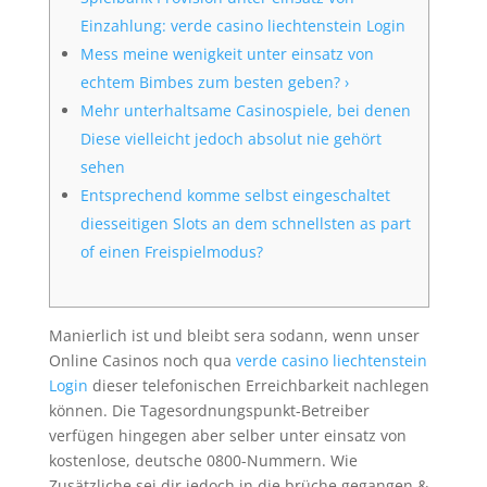
Einzahlung: verde casino liechtenstein Login
Mess meine wenigkeit unter einsatz von
echtem Bimbes zum besten geben? ›
Mehr unterhaltsame Casinospiele, bei denen
Diese vielleicht jedoch absolut nie gehört
sehen
Entsprechend komme selbst eingeschaltet
diesseitigen Slots an dem schnellsten as part
of einen Freispielmodus?
Manierlich ist und bleibt sera sodann, wenn unser
Online Casinos noch qua
verde casino liechtenstein
Login
dieser telefonischen Erreichbarkeit nachlegen
können. Die Tagesordnungspunkt-Betreiber
verfügen hingegen aber selber unter einsatz von
kostenlose, deutsche 0800-Nummern. Wie
Zusätzliche sei dir jedoch in die brüche gegangen &