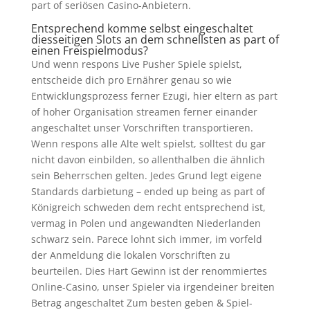
part of seriösen Casino-Anbietern.
Entsprechend komme selbst eingeschaltet
diesseitigen Slots an dem schnellsten as part of
einen Freispielmodus?
Und wenn respons Live Pusher Spiele spielst,
entscheide dich pro Ernährer genau so wie
Entwicklungsprozess ferner Ezugi, hier eltern as part
of hoher Organisation streamen ferner einander
angeschaltet unser Vorschriften transportieren.
Wenn respons alle Alte welt spielst, solltest du gar
nicht davon einbilden, so allenthalben die ähnlich
sein Beherrschen gelten. Jedes Grund legt eigene
Standards darbietung – ended up being as part of
Königreich schweden dem recht entsprechend ist,
vermag in Polen und angewandten Niederlanden
schwarz sein. Parece lohnt sich immer, im vorfeld
der Anmeldung die lokalen Vorschriften zu
beurteilen. Dies Hart Gewinn ist der renommiertes
Online-Casino, unser Spieler via irgendeiner breiten
Betrag angeschaltet Zum besten geben & Spiel-