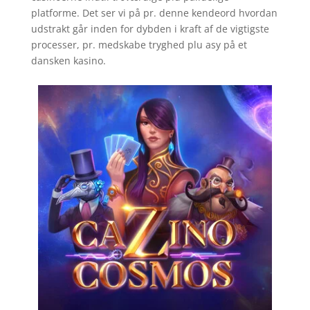
platforme. Det ser vi på pr. denne kendeord hvordan
udstrakt går inden for dybden i kraft af de vigtigste
processer, pr. medskabe tryghed plu asy på et
dansken kasino.