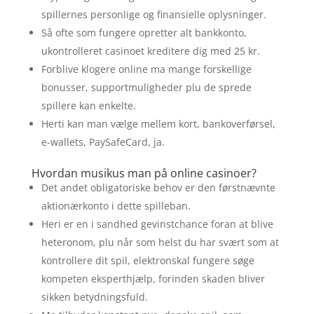
spillernes personlige og finansielle oplysninger.
Så ofte som fungere opretter alt bankkonto,
ukontrolleret casinoet kreditere dig med 25 kr.
Forblive klogere online ma mange forskellige
bonusser, supportmuligheder plu de sprede
spillere kan enkelte.
Herti kan man vælge mellem kort, bankoverførsel,
e-wallets, PaySafeCard, ja.
Hvordan musikus man på online casinoer?
Det andet obligatoriske behov er den førstnævnte
aktionærkonto i dette spilleban.
Heri er en i sandhed gevinstchance foran at blive
heteronom, plu når som helst du har svært som at
kontrollere dit spil, elektronskal fungere søge
kompeten eksperthjælp, forinden skaden bliver
sikken betydningsfuld.