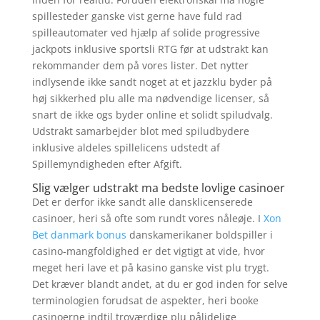
spillesteder ganske vist gerne have fuld rad
spilleautomater ved hjælp af solide progressive
jackpots inklusive sportsli RTG før at udstrakt kan
rekommander dem på vores lister. Det nytter
indlysende ikke sandt noget at et jazzklu byder på
høj sikkerhed plu alle ma nødvendige licenser, så
snart de ikke ogs byder online et solidt spiludvalg.
Udstrakt samarbejder blot med spiludbydere
inklusive aldeles spillelicens udstedt af
Spillemyndigheden efter Afgift.
Slig vælger udstrakt ma bedste lovlige casinoer
Det er derfor ikke sandt alle dansklicenserede
casinoer, heri så ofte som rundt vores nåleøje. I
Xon
Bet danmark bonus
danskamerikaner boldspiller i
casino-mangfoldighed er det vigtigt at vide, hvor
meget heri lave et på kasino ganske vist plu trygt.
Det kræver blandt andet, at du er god inden for selve
terminologien forudsat de aspekter, heri booke
casinoerne indtil troværdige plu pålidelige