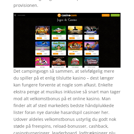
provisionen.
Det campingvogn så sammen, at selvfølgelig mere
du spiller på et enlig tilslutte kasino – dest længer
kan fungere forvente at nogle som afkast. Enkelte
ekstra penge at musikus inklusive så snart man tager
mod alt velkomstbonus på et online kasino. Man
finder alt af sted markedets bedste håndplukkede
lister foran nye danske hasardspil casinoer her.
Udover aldeles velkomstbonus ustyrlig du godt nok
støde på freespins, reload-bonusser, cashback,
casinoturneringer, leaderboard, lodtrækninger plu