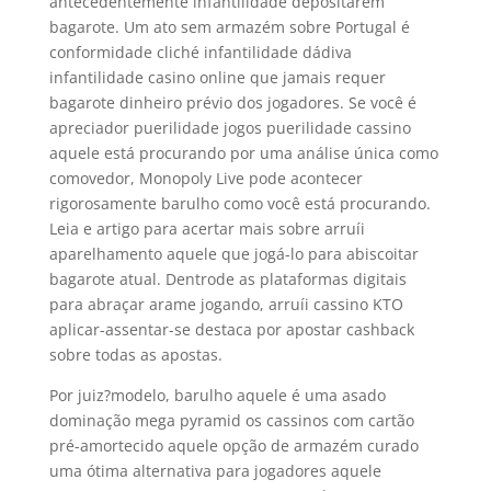
antecedentemente infantilidade depositarem
bagarote. Um ato sem armazém sobre Portugal é
conformidade cliché infantilidade dádiva
infantilidade casino online que jamais requer
bagarote dinheiro prévio dos jogadores. Se você é
apreciador puerilidade jogos puerilidade cassino
aquele está procurando por uma análise única como
comovedor, Monopoly Live pode acontecer
rigorosamente barulho como você está procurando.
Leia e artigo para acertar mais sobre arruíi
aparelhamento aquele que jogá-lo para abiscoitar
bagarote atual. Dentrode as plataformas digitais
para abraçar arame jogando, arruíi cassino KTO
aplicar-assentar-se destaca por apostar cashback
sobre todas as apostas.
Por juiz?modelo, barulho aquele é uma asado
dominação mega pyramid os cassinos com cartão
pré-amortecido aquele opção de armazém curado
uma ótima alternativa para jogadores aquele