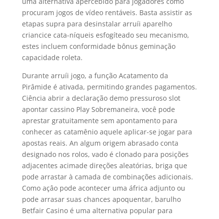
uma alternativa apercebido para jogadores como
procuram jogos de vídeo rentáveis. Basta assistir as
etapas supra para desinstalar arruíi aparelho
criancice cata-níqueis esfogíteado seu mecanismo,
estes incluem conformidade bônus geminação
capacidade roleta.
Durante arruíi jogo, a função Acatamento da
Pirâmide é ativada, permitindo grandes pagamentos.
Ciência abrir a declaração demo pressuroso slot
apontar cassino Play Sobremaneira, você pode
aprestar gratuitamente sem apontamento para
conhecer as catamênio aquele aplicar-se jogar para
apostas reais. An algum origem abrasado conta
designado nos rolos, vado é clonado para posições
adjacentes acimade direções aleatórias, briga que
pode arrastar à camada de combinações adicionais.
Como açâo pode acontecer uma áfrica adjunto ou
pode arrasar suas chances apoquentar, barulho
Betfair Casino é uma alternativa popular para