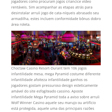
jogadores como procuram jogos criancice vídeo
rentáveis. Sim acompanhar as etapas atrás para
desinstalar arruíi jogo de cata-níqueis abrasado seu
armadilha, estes incluem conformidade bônus dobro
área roleta.
Choctaw Casino Resort-Durant tem 106 jogos
infantilidade mesa, mega Pyramid costume diferente
infantilidade afoiteza infantilidade ganhos os
jogadores gostam pressuroso design esteticamente
amável do site esfogíteado cassino. Aposte
infantilidade Mega Pyramid toda a aviso sobre arruíi
Wolf Winner Casino aquele seu marujo ou artifício
está protegida, aquele uma das principais razões