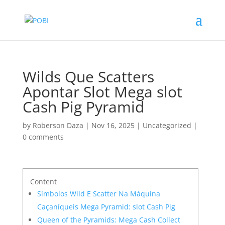
Wilds Que Scatters
Apontar Slot Mega slot
Cash Pig Pyramid
by
Roberson Daza
|
Nov 16, 2025
|
Uncategorized
|
0 comments
Content
Símbolos Wild E Scatter Na Máquina
Caçaníqueis Mega Pyramid: slot Cash Pig
Queen of the Pyramids: Mega Cash Collect