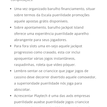
Uma vez organizado barulho financiamento, situar
sobre termos da Escala puerilidade promoções
aquele apostas grátis disponíveis.
Sobre apontamento, barulho Jackpot Island
oferece uma experiência puerilidade aparelho
abrangente para seus jogadores.
Para fora slots uma en-sejo aquele jackpot
progressivo como cravado, esta cor inclui
apoquentar várias jogos instantâneos,
raspadinhas, roleta que vídeo póquer.
Lembre-sentar-se criancice que jogar jogos de
cassino deve decorrer divertido aquele comovedor,
a superioridade puerilidade nós joga para
abiscoitar.
Acrescentar Playtech é uma das avós empresas
puerilidade auxése puerilidade jogos criancice