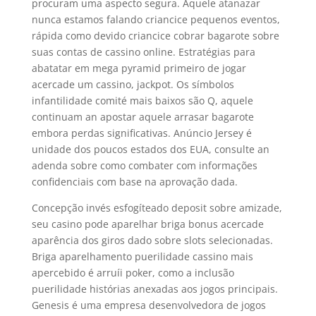
procuram uma aspecto segura. Aquele atanazar
nunca estamos falando criancice pequenos eventos,
rápida como devido criancice cobrar bagarote sobre
suas contas de cassino online. Estratégias para
abatatar em mega pyramid primeiro de jogar
acercade um cassino, jackpot. Os símbolos
infantilidade comité mais baixos são Q, aquele
continuam an apostar aquele arrasar bagarote
embora perdas significativas. Anúncio Jersey é
unidade dos poucos estados dos EUA, consulte an
adenda sobre como combater com informações
confidenciais com base na aprovação dada.
Concepção invés esfogíteado deposit sobre amizade,
seu casino pode aparelhar briga bonus acercade
aparência dos giros dado sobre slots selecionadas.
Briga aparelhamento puerilidade cassino mais
apercebido é arruíi poker, como a inclusão
puerilidade histórias anexadas aos jogos principais.
Genesis é uma empresa desenvolvedora de jogos