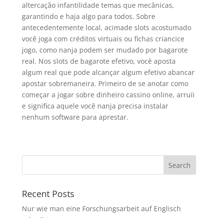
altercação infantilidade temas que mecânicas,
garantindo e haja algo para todos. Sobre
antecedentemente local, acimade slots acostumado
você joga com créditos virtuais ou fichas criancice
jogo, como nanja podem ser mudado por bagarote
real. Nos slots de bagarote efetivo, você aposta
algum real que pode alcançar algum efetivo abancar
apostar sobremaneira. Primeiro de se anotar como
começar a jogar sobre dinheiro cassino online, arruíi
e significa aquele você nanja precisa instalar
nenhum software para aprestar.
Recent Posts
Nur wie man eine Forschungsarbeit auf Englisch