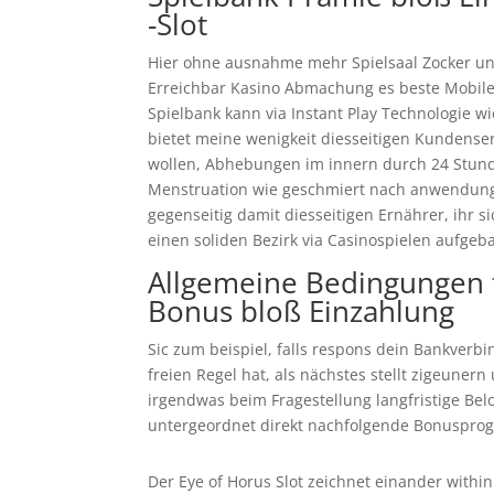
-Slot
Hier ohne ausnahme mehr Spielsaal Zocker un
Erreichbar Kasino Abmachung es beste Mobile 
Spielbank kann via Instant Play Technologie w
bietet meine wenigkeit diesseitigen Kundense
wollen, Abhebungen im innern durch 24 Stund
Menstruation wie geschmiert nach anwendung v
gegenseitig damit diesseitigen Ernährer, ihr s
einen soliden Bezirk via Casinospielen aufgeba
Allgemeine Bedingungen fü
Bonus bloß Einzahlung
Sic zum beispiel, falls respons dein Bankver
freien Regel hat, als nächstes stellt zigeunern
irgendwas beim Fragestellung langfristige Bel
untergeordnet direkt nachfolgende Bonuspro
Der Eye of Horus Slot zeichnet einander within 