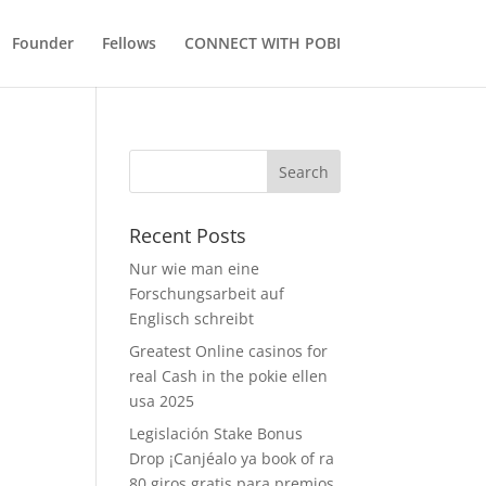
Founder
Fellows
CONNECT WITH POBI
Recent Posts
Nur wie man eine
Forschungsarbeit auf
Englisch schreibt
Greatest Online casinos for
real Cash in the pokie ellen
usa 2025
Legislación Stake Bonus
Drop ¡Canjéalo ya book of ra
80 giros gratis para premios