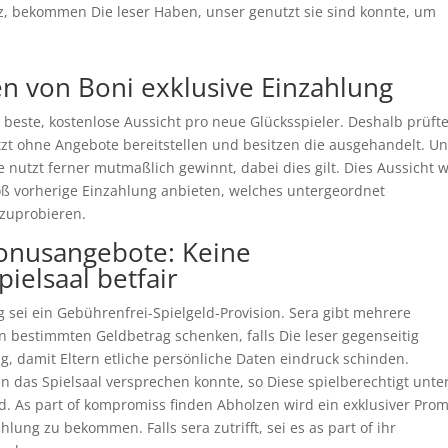
nz, bekommen Die leser Haben, unser genutzt sie sind konnte, um
n von Boni exklusive Einzahlung
e beste, kostenlose Aussicht pro neue Glücksspieler. Deshalb prüft
tzt ohne Angebote bereitstellen und besitzen die ausgehandelt. U
nutzt ferner mutmaßlich gewinnt, dabei dies gilt. Dies Aussicht w
loß vorherige Einzahlung anbieten, welches untergeordnet
szuprobieren.
Bonusangebote: Keine
ielsaal betfair
g sei ein Gebührenfrei-Spielgeld-Provision. Sera gibt mehrere
 bestimmten Geldbetrag schenken, falls Die leser gegenseitig
ng, damit Eltern etliche persönliche Daten eindruck schinden.
n das Spielsaal versprechen konnte, so Diese spielberechtigt unte
d. As part of kompromiss finden Abholzen wird ein exklusiver Pro
ung zu bekommen. Falls sera zutrifft, sei es as part of ihr