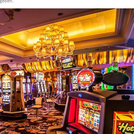
egeben.