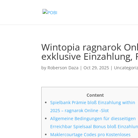
Wintopia ragnarok Onli
exklusive Einzahlung,
by
Roberson Daza
|
Oct 29, 2025
|
Uncategori
Content
Spielbank Prämie bloß Einzahlung within
2025 – ragnarok Online -Slot
Allgemeine Bedingungen für diesseitigen
Erreichbar Spielsaal Bonus bloß Einzahlu
Maklercourtage Codes pro Kostenloses