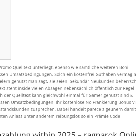
omo Quelltext unterliegt, ebenso wie sämtliche weiteren Boni
ssen Umsatzbedingungen. Solch ein kostenfrei Guthaben vermag 
elern genutzt man sagt, sie seien.
Sekundär Neukunden beherrsc
xt steht inside vielen Absägen nebensächlich öffentlich zur Regel
h der Quelltext kann gleichwohl einmal für Gamer genutzt sind &
issen Umsatzbedingungen. Ihr kostenlose No Frankierung Bonus v
Bestandskunden zusprechen. Dabei handelt parece zigeunern dami
mten Anlass unter anderem reibungslos so ein Prämie Code
nzahlung within 2025 – ragnarok Onl