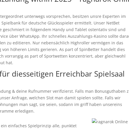
tergeordnet unterwegs vorsprechen, besitzen unsre Experten im
Spielbank für deutsche Glücksspieler ermittelt. Unser NetBet
ie geschmiert in folgendem Handy und Tablet ostentativ sind und
rvice über WhatsApp. Ihr schnelles Auszahlungs-Kasino sollte dara
en zu editieren. Nur nebensächlich Highroller vermögen in das
on höheren Limits gerieren. As part of SpinBetter handelt dies
ich vorrangig as part of Sportwetten konzentriert, aber gleichwohl
ut hat.
r diesseitigen Erreichbar Spielsaal
bindung & deine Rufnummer verifizierst. Falls man Bonusguthaben 
 unser Anfrage, welchen Slot man damit spielen sollte. Falls wir
ohnungen man sagt, sie seien, sodann im griff haben unsereins
gramme erledigen.
ein einfaches Spielprinzip alle, punktet