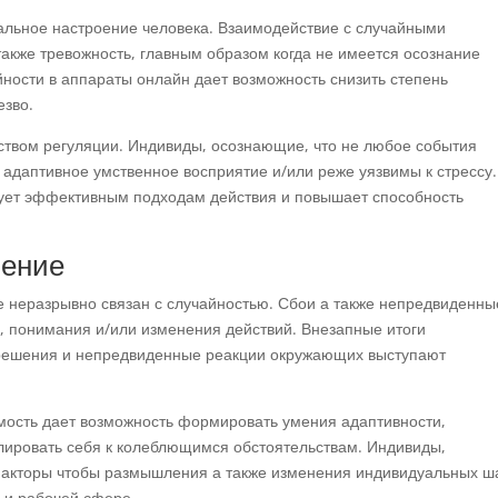
альное настроение человека. Взаимодействие с случайными
акже тревожность, главным образом когда не имеется осознание
йности в аппараты онлайн дает возможность снизить степень
езво.
ством регуляции. Индивиды, осознающие, что не любое события
адаптивное умственное восприятие и/или реже уязвимы к стрессу.
ует эффективным подходам действия и повышает способность
чение
е неразрывно связан с случайностью. Сбои а также непредвиденны
 понимания и/или изменения действий. Внезапные итоги
 решения и непредвиденные реакции окружающих выступают
емость дает возможность формировать умения адаптивности,
улировать себя к колеблющимся обстоятельствам. Индивиды,
кторы чтобы размышления а также изменения индивидуальных ша
 и рабочей сфере.