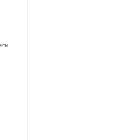
акты
н