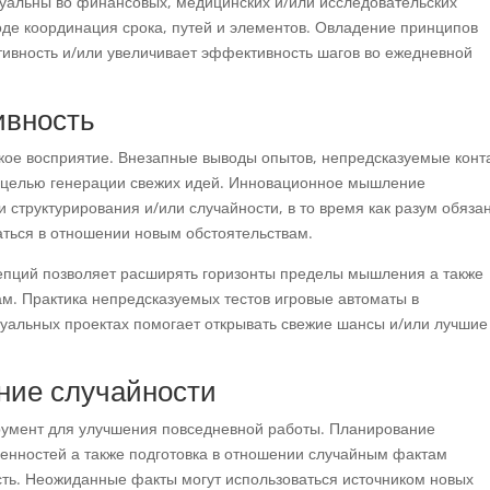
уальны во финансовых, медицинских и/или исследовательских
роде координация срока, путей и элементов. Овладение принципов
тивность и/или увеличивает эффективность шагов во ежедневной
ивность
кое восприятие. Внезапные выводы опытов, непредсказуемые конт
с целью генерации свежих идей. Инновационное мышление
 структурирования и/или случайности, в то время как разум обяза
аться в отношении новым обстоятельствам.
епций позволяет расширять горизонты пределы мышления а также
м. Практика непредсказуемых тестов игровые автоматы в
уальных проектах помогает открывать свежие шансы и/или лучшие
ние случайности
трумент для улучшения повседневной работы. Планирование
енностей а также подготовка в отношении случайным фактам
сть. Неожиданные факты могут использоваться источником новых