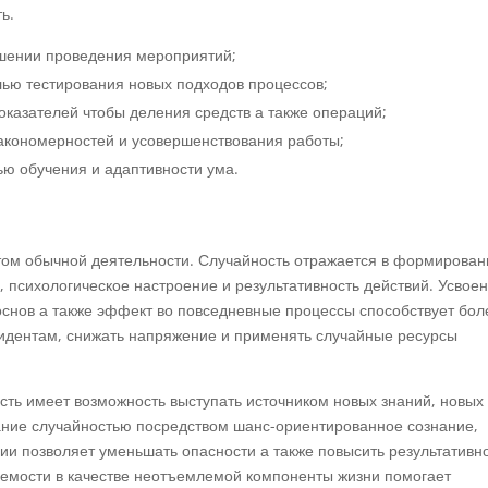
ь.
ошении проведения мероприятий;
лью тестирования новых подходов процессов;
казателей чтобы деления средств а также операций;
закономерностей и усовершенствования работы;
ью обучения и адаптивности ума.
ом обычной деятельности. Случайность отражается в формирован
, психологическое настроение и результативность действий. Усвое
основ а также эффект во повседневные процессы способствует бол
цидентам, снижать напряжение и применять случайные ресурсы
сть имеет возможность выступать источником новых знаний, новых
ание случайностью посредством шанс-ориентированное сознание,
гии позволяет уменьшать опасности а также повысить результативн
емости в качестве неотъемлемой компоненты жизни помогает