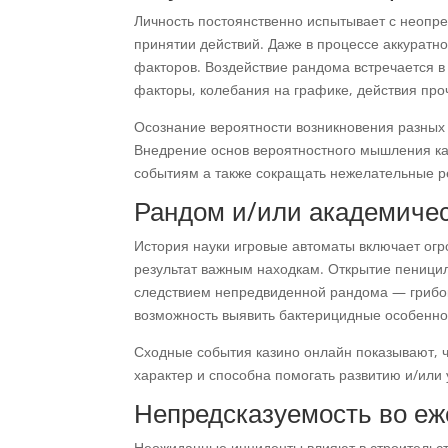
Личность постоянственно испытывает с неопре
принятии действий. Даже в процессе аккурат
факторов. Воздействие рандома встречается в
факторы, колебания на графике, действия проч
Осознание вероятности возникновения разных 
Внедрение основ вероятностного мышления к
событиям а также сокращать нежелательные р
Рандом и/или академичес
История науки игровые автоматы включает огр
результат важным находкам. Открытие пени
следствием непредвиденной рандома — грибок 
возможность выявить бактерицидные особенно
Сходные события казино онлайн показывают, ч
характер и способна помогать развитию и/или
Непредсказуемость во еж
Неожиданные инциденты влияют в строительст