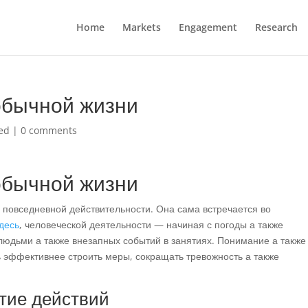
Home
Markets
Engagement
Research
обычной жизни
ed
|
0 comments
обычной жизни
 повседневной действительности. Она сама встречается во
десь
, человеческой деятельности — начиная с погоды а также
 людьми а также внезапных событий в занятиях. Понимание а также
 эффективнее строить меры, сокращать тревожность а также
тие действий