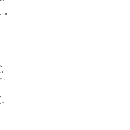
, что
и,
ия
х, а
е
ие