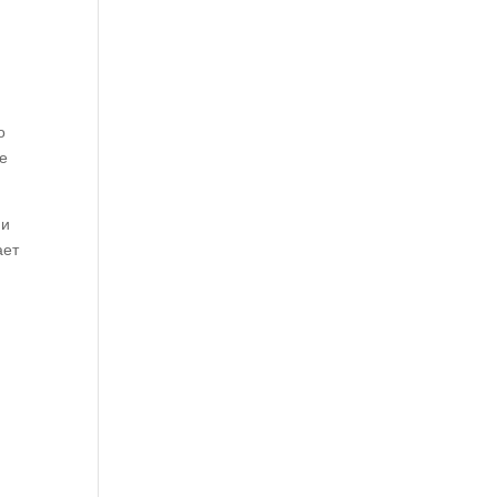
о
ке
ии
ает
и