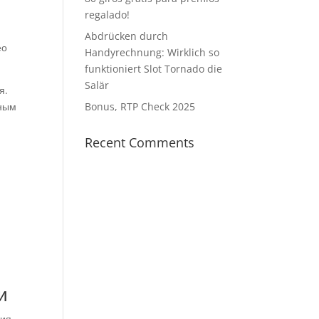
regalado!
Abdrücken durch
ео
Handyrechnung: Wirklich so
funktioniert Slot Tornado die
Salär
я.
нным
Bonus, RTP Check 2025
Recent Comments
и
ния